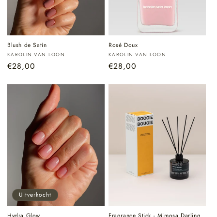
Blush de Satin
Rosé Doux
Verkoper:
Verkoper:
KAROLIN VAN LOON
KAROLIN VAN LOON
Normale
€28,00
Normale
€28,00
prijs
prijs
Uitverkocht
Hydra Glow
Fragrance Stick - Mimosa Darling