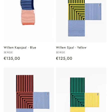
Willem Kapsjaal - Blue
Willem Sjaal - Yellow
Verkoper:
Verkoper:
SERGE
SERGE
Normale
€135,00
Normale
€125,00
prijs
prijs