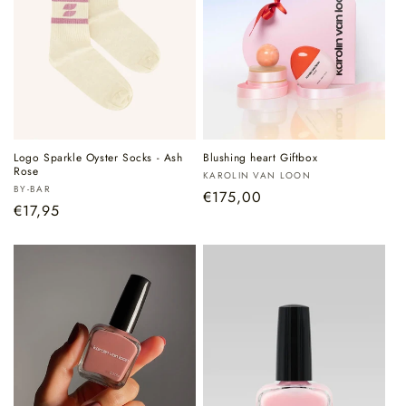
Logo Sparkle Oyster Socks - Ash
Blushing heart Giftbox
Rose
Verkoper:
KAROLIN VAN LOON
Verkoper:
BY-BAR
Normale
€175,00
Normale
€17,95
prijs
prijs