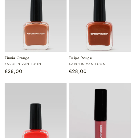
Zinnia Orange
Tulipe Rouge
Verkoper:
Verkoper:
KAROLIN VAN LOON
KAROLIN VAN LOON
Normale
€28,00
Normale
€28,00
prijs
prijs