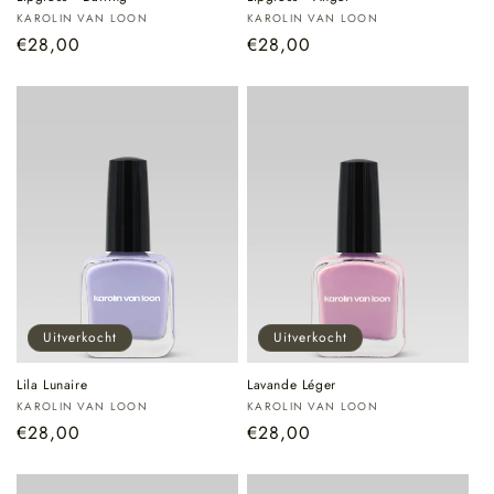
Verkoper:
Verkoper:
KAROLIN VAN LOON
KAROLIN VAN LOON
Normale
€28,00
Normale
€28,00
prijs
prijs
Uitverkocht
Uitverkocht
Lila Lunaire
Lavande Léger
Verkoper:
Verkoper:
KAROLIN VAN LOON
KAROLIN VAN LOON
Normale
€28,00
Normale
€28,00
prijs
prijs