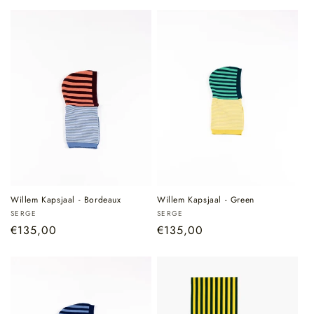
Willem Kapsjaal - Bordeaux
Willem Kapsjaal - Green
Verkoper:
Verkoper:
SERGE
SERGE
Normale
€135,00
Normale
€135,00
prijs
prijs