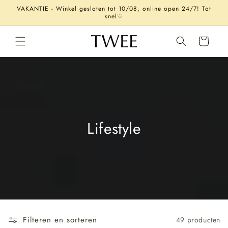
Meteen
VAKANTIE - Winkel gesloten tot 10/08, online open 24/7! Tot
naar de
snel♡
content
Winkelwagen
Lifestyle
Filteren en sorteren
49 producten