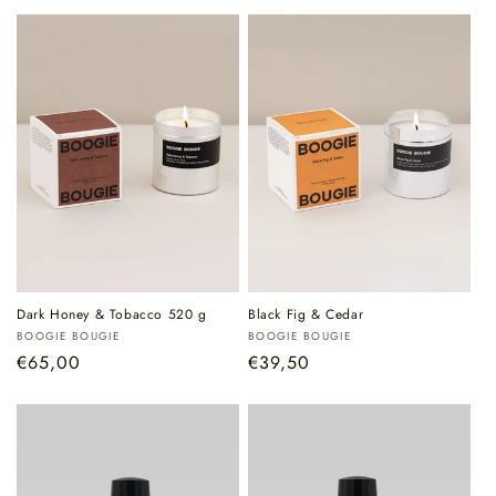
Dark Honey & Tobacco 520 g
Black Fig & Cedar
Verkoper:
Verkoper:
BOOGIE BOUGIE
BOOGIE BOUGIE
Normale
€65,00
Normale
€39,50
prijs
prijs