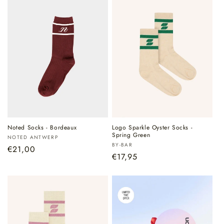
Noted Socks - Bordeaux
Logo Sparkle Oyster Socks -
Spring Green
Verkoper:
NOTED ANTWERP
Verkoper:
BY-BAR
Normale
€21,00
Normale
€17,95
prijs
prijs