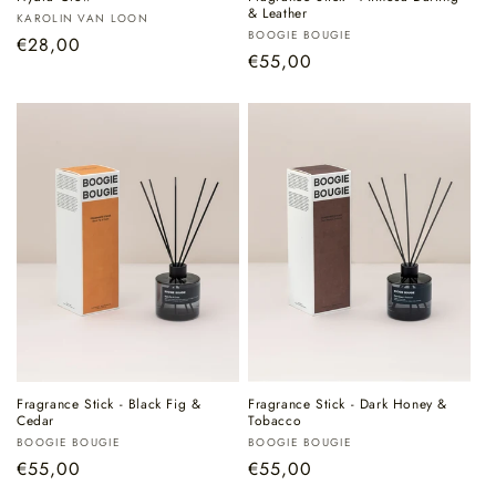
& Leather
Verkoper:
KAROLIN VAN LOON
Verkoper:
BOOGIE BOUGIE
Normale
€28,00
Normale
€55,00
prijs
prijs
Fragrance Stick - Black Fig &
Fragrance Stick - Dark Honey &
Cedar
Tobacco
Verkoper:
Verkoper:
BOOGIE BOUGIE
BOOGIE BOUGIE
Normale
€55,00
Normale
€55,00
prijs
prijs