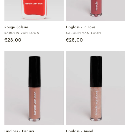
Rouge Solaire
Lipgloss - In Love
Verkoper:
Verkoper:
KAROLIN VAN LOON
KAROLIN VAN LOON
Normale
€28,00
Normale
€28,00
prijs
prijs
Lipgloss - Darling
Lipgloss - Angel