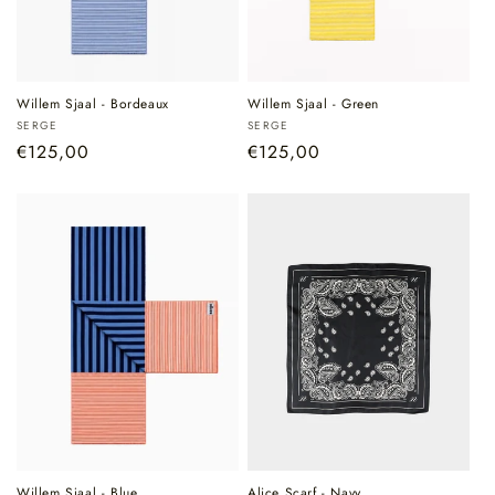
Willem Sjaal - Bordeaux
Willem Sjaal - Green
Verkoper:
Verkoper:
SERGE
SERGE
Normale
€125,00
Normale
€125,00
prijs
prijs
Willem Sjaal - Blue
Alice Scarf - Navy