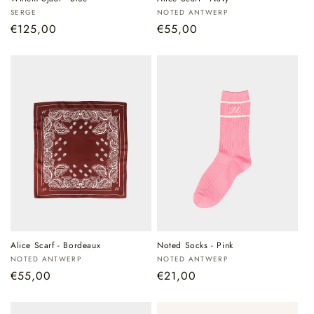
Verkoper:
Verkoper:
SERGE
NOTED ANTWERP
Normale
€125,00
Normale
€55,00
prijs
prijs
Alice Scarf - Bordeaux
Noted Socks - Pink
Verkoper:
Verkoper:
NOTED ANTWERP
NOTED ANTWERP
Normale
€55,00
Normale
€21,00
prijs
prijs