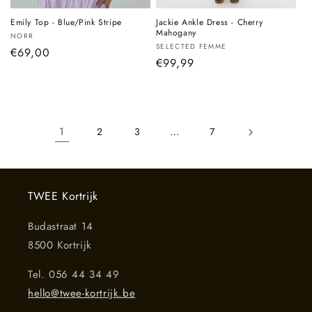
Emily Top - Blue/Pink Stripe
Jackie Ankle Dress - Cherry
Mahogany
Verkoper:
NORR
Verkoper:
SELECTED FEMME
Normale
€69,00
Normale
€99,99
prijs
prijs
1
…
2
3
7
TWEE Kortrijk
Budastraat 14
8500 Kortrijk
Tel. 056 44 34 49
hello@twee-kortrijk.be