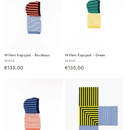
Willem Kapsjaal - Bordeaux
Willem Kapsjaal - Green
Verkoper:
Verkoper:
SERGE
SERGE
Normale
€135,00
Normale
€135,00
prijs
prijs