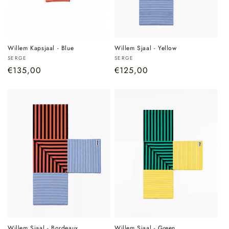
Willem Kapsjaal - Blue
Willem Sjaal - Yellow
Verkoper:
Verkoper:
SERGE
SERGE
Normale
€135,00
Normale
€125,00
prijs
prijs
Willem Sjaal - Bordeaux
Willem Sjaal - Green