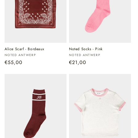
Alice Scarf - Bordeaux
Noted Socks - Pink
Verkoper:
Verkoper:
NOTED ANTWERP
NOTED ANTWERP
Normale
€55,00
Normale
€21,00
prijs
prijs