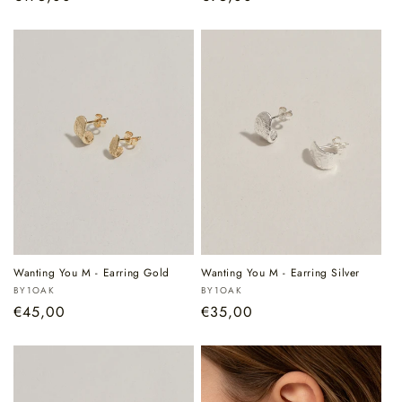
prijs
prijs
Wanting You M - Earring Gold
Wanting You M - Earring Silver
Verkoper:
Verkoper:
BY1OAK
BY1OAK
Normale
€45,00
Normale
€35,00
prijs
prijs