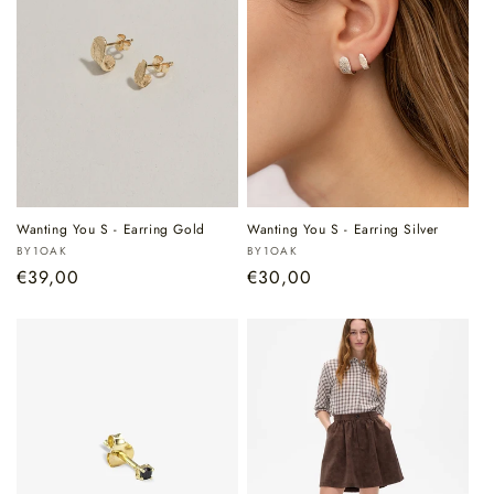
Wanting You S - Earring Gold
Wanting You S - Earring Silver
Verkoper:
Verkoper:
BY1OAK
BY1OAK
Normale
€39,00
Normale
€30,00
prijs
prijs