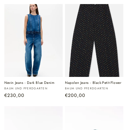
Nevin Jeans - Dark Blue Denim
Napolen Jeans - Black-Petit-Flower
Verkoper:
Verkoper:
BAUM UND PFERDGARTEN
BAUM UND PFERDGARTEN
Normale
€230,00
Normale
€200,00
prijs
prijs