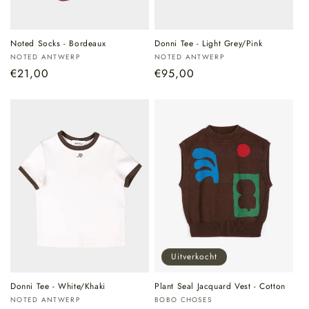
Noted Socks - Bordeaux
Donni Tee - Light Grey/Pink
Verkoper:
Verkoper:
NOTED ANTWERP
NOTED ANTWERP
Normale
€21,00
Normale
€95,00
prijs
prijs
Uitverkocht
Donni Tee - White/Khaki
Plant Seal Jacquard Vest - Cotton
Verkoper:
Verkoper:
NOTED ANTWERP
BOBO CHOSES