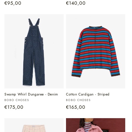
Normale
€95,00
Normale
€140,00
prijs
prijs
Swamp Whirl Dungaree - Denim
Cotton Cardigan - Striped
Verkoper:
Verkoper:
BOBO CHOSES
BOBO CHOSES
Normale
€175,00
Normale
€165,00
prijs
prijs