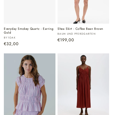
Everyday Smokey Quartz - Earring
Shea Skirt - Coffee Bean Brown
Gold
Verkoper:
BAUM UND PFERDGARTEN
Verkoper:
BY1OAK
Normale
€199,00
Normale
€32,00
prijs
prijs