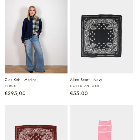
Cies Knit - Marine
Alice Scarf - Navy
Verkoper:
Verkoper:
SERGE
NOTED ANTWERP
Normale
€295,00
Normale
€55,00
prijs
prijs