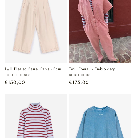
Twill Pleated Barrel Pants - Ecru
Twill Overall - Embroidery
Verkoper:
Verkoper:
BOBO CHOSES
BOBO CHOSES
Normale
€150,00
Normale
€175,00
prijs
prijs