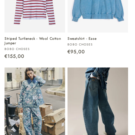
Striped Turtleneck - Wool Cotton
Sweatshirt - Ease
Jumper
Verkoper:
BOBO CHOSES
Verkoper:
BOBO CHOSES
Normale
€95,00
Normale
€155,00
prijs
prijs