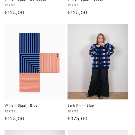
Verkoper:
Verkoper:
SERGE
SERGE
Normale
€125,00
Normale
€125,00
prijs
prijs
Willem Sjaal - Blue
Seth Knit - Blue
Verkoper:
Verkoper:
SERGE
SERGE
Normale
€125,00
Normale
€375,00
prijs
prijs