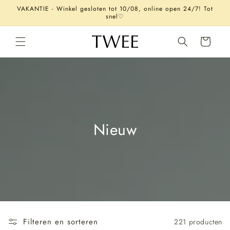
Meteen
VAKANTIE - Winkel gesloten tot 10/08, online open 24/7! Tot
naar de
snel♡
content
Winkelwagen
Nieuw
Filteren en sorteren
221 producten