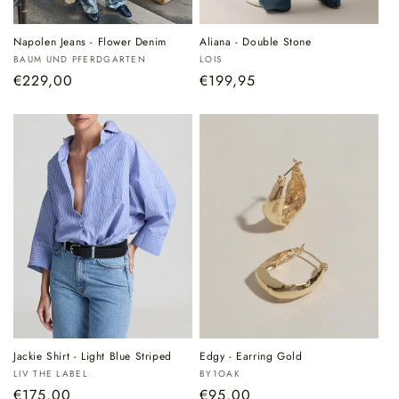
Napolen Jeans - Flower Denim
Aliana - Double Stone
Verkoper:
Verkoper:
BAUM UND PFERDGARTEN
LOIS
Normale
€229,00
Normale
€199,95
prijs
prijs
Jackie Shirt - Light Blue Striped
Edgy - Earring Gold
Verkoper:
Verkoper:
LIV THE LABEL
BY1OAK
Normale
€175,00
Normale
€95,00