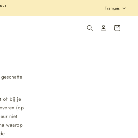
L
our
Français
a
n
Connexion
Panier
g
u
e
 geschatte
 of bij je
leveren (op
eur niet
 na waarop
 de