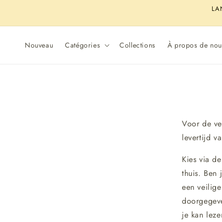
et
LA
passer
au
contenu
Nouveau
Catégories
Collections
À propos de nou
Voor de ve
levertijd 
Kies via d
thuis. Ben
een veilige
doorgegeve
je kan lez