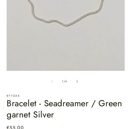
van
1
/
4
BY1OAK
Bracelet - Seadreamer / Green
garnet Silver
Normale
€55,00