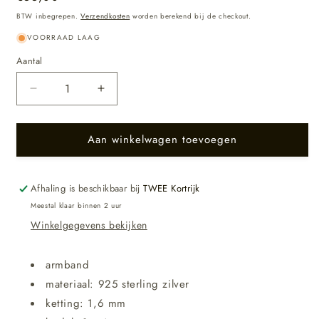
prijs
BTW inbegrepen.
Verzendkosten
worden berekend bij de checkout.
VOORRAAD LAAG
Aantal
Aantal
Aantal
verlagen
verhogen
voor
voor
Aan winkelwagen toevoegen
Bracelet
Bracelet
-
-
Seadreamer
Seadreamer
/
/
Afhaling is beschikbaar bij
TWEE Kortrijk
Green
Green
Meestal klaar binnen 2 uur
garnet
garnet
Winkelgegevens bekijken
Silver
Silver
armband
materiaal: 925 sterling zilver
ketting: 1,6 mm