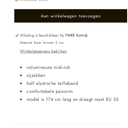
beschikbaar
Aan winkelwagen toevoegen
Afhaling is beschikbaar bij
TWEE Kortrijk
Meestal klaar binnen 2 uur
Winkelgegevens bekijken
volumineuze midi-rok
zijzakken
half elastische tailleband
comfortabele pasvorm
model is 174 cm lang en draagt maat EU 36