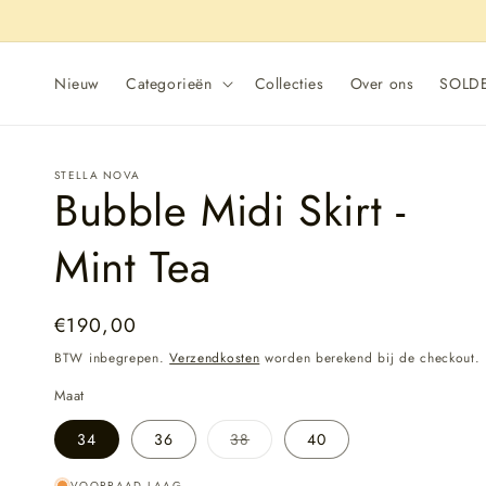
Meteen
naar de
content
Nieuw
Categorieën
Collecties
Over ons
SOLD
STELLA NOVA
Bubble Midi Skirt -
Mint Tea
Normale
€190,00
prijs
BTW inbegrepen.
Verzendkosten
worden berekend bij de checkout.
Maat
Variant
34
36
38
40
uitverkocht
of
niet
VOORRAAD LAAG