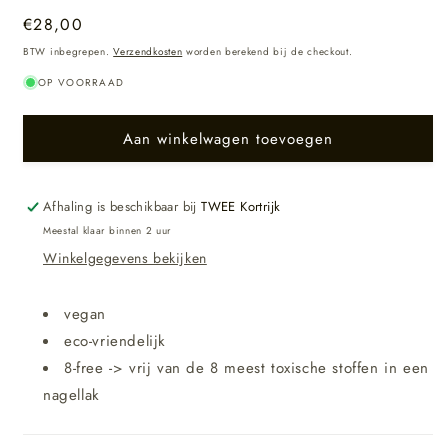
Normale
€28,00
prijs
BTW inbegrepen.
Verzendkosten
worden berekend bij de checkout.
OP VOORRAAD
Aan winkelwagen toevoegen
Afhaling is beschikbaar bij
TWEE Kortrijk
Meestal klaar binnen 2 uur
Winkelgegevens bekijken
vegan
eco-vriendelijk
8-free -> vrij van de 8 meest toxische stoffen in een
nagellak