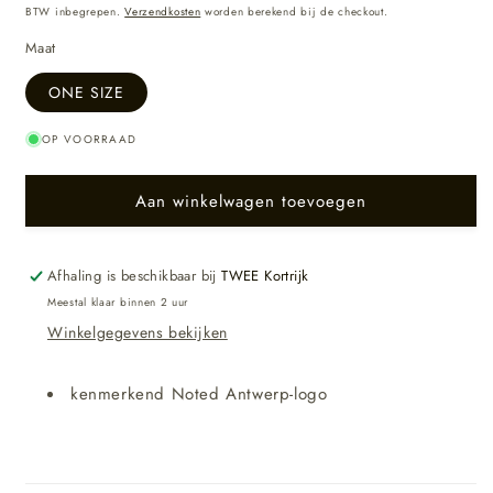
prijs
BTW inbegrepen.
Verzendkosten
worden berekend bij de checkout.
Maat
ONE SIZE
OP VOORRAAD
Aan winkelwagen toevoegen
Afhaling is beschikbaar bij
TWEE Kortrijk
Meestal klaar binnen 2 uur
Winkelgegevens bekijken
kenmerkend Noted Antwerp-logo