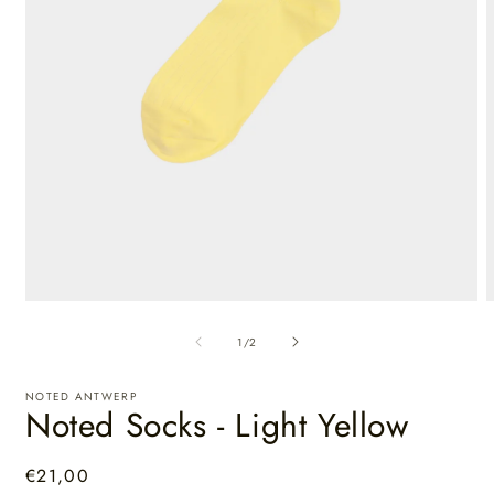
van
1
/
2
NOTED ANTWERP
Noted Socks - Light Yellow
Normale
€21,00