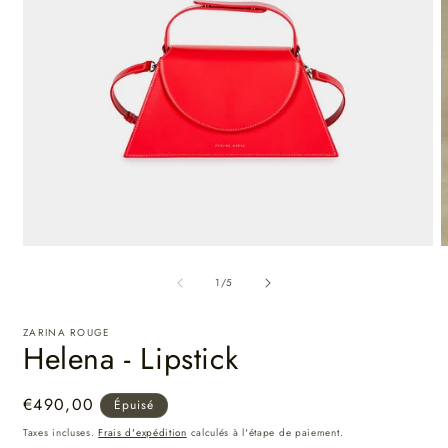
de
1
/
5
ZARINA ROUGE
Helena - Lipstick
Prix
€490,00
Épuisé
habituel
Taxes incluses.
Frais d'expédition
calculés à l'étape de paiement.