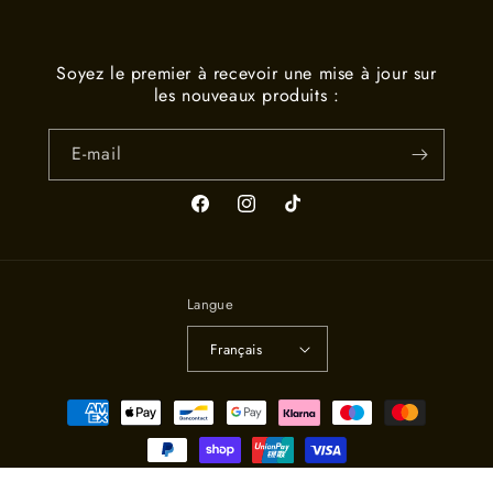
Soyez le premier à recevoir une mise à jour sur
les nouveaux produits :
E-mail
Facebook
Instagram
TikTok
Langue
Français
Moyens
de
paiement
© 2026,
TWEE
Commerce électronique propulsé par Shopify