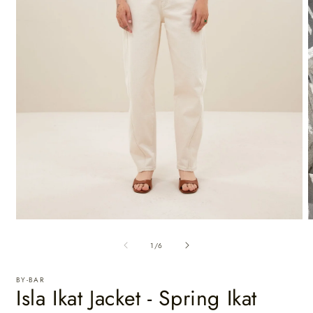
de
1
/
6
BY-BAR
Isla Ikat Jacket - Spring Ikat