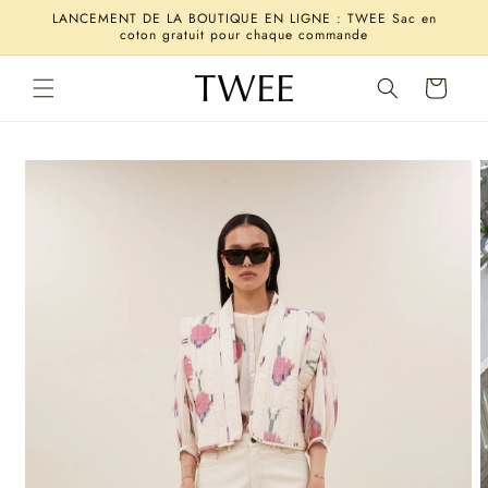
et
LANCEMENT DE LA BOUTIQUE EN LIGNE : TWEE Sac en
passer
coton gratuit pour chaque commande
au
contenu
Panier
Passer aux
informations
produits