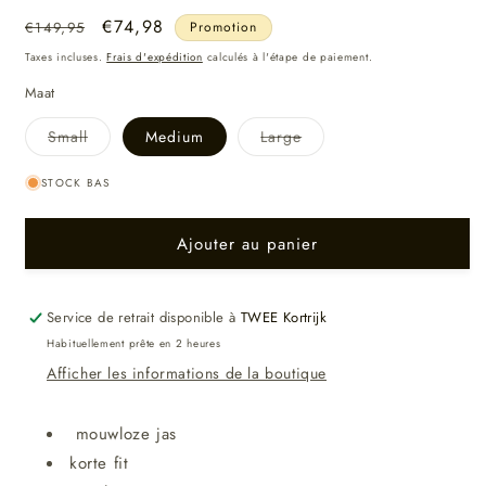
Prix
Prix
€74,98
€149,95
Promotion
habituel
promotionnel
Taxes incluses.
Frais d'expédition
calculés à l'étape de paiement.
Maat
Variante
Variante
Small
Medium
Large
épuisée
épuisée
ou
ou
indisponible
indisponible
STOCK BAS
Ajouter au panier
Service de retrait disponible à
TWEE Kortrijk
Habituellement prête en 2 heures
Afficher les informations de la boutique
mouwloze jas
korte fit