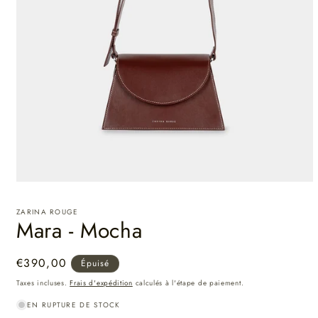
ZARINA ROUGE
Mara - Mocha
Prix
€390,00
Épuisé
habituel
Taxes incluses.
Frais d'expédition
calculés à l'étape de paiement.
EN RUPTURE DE STOCK