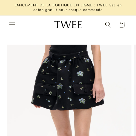
et
LANCEMENT DE LA BOUTIQUE EN LIGNE : TWEE Sac en
passer
coton gratuit pour chaque commande
au
contenu
Panier
Passer aux
informations
produits