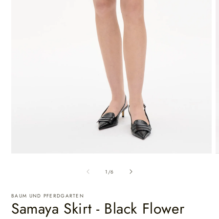
de
1
/
6
BAUM UND PFERDGARTEN
Samaya Skirt - Black Flower