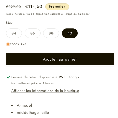
Prix
Prix
€114,50
€229,00
Promotion
habituel
promotionnel
Taxes incluses.
Frais d'expédition
calculés à l'étape de paiement.
Maat
Variante
Variante
Variante
34
36
38
40
épuisée
épuisée
épuisée
ou
ou
ou
indisponible
indisponible
indisponible
STOCK BAS
Ajouter au panier
Service de retrait disponible à
TWEE Kortrijk
Habituellement prête en 2 heures
Afficher les informations de la boutique
A-model
middelhoge taille