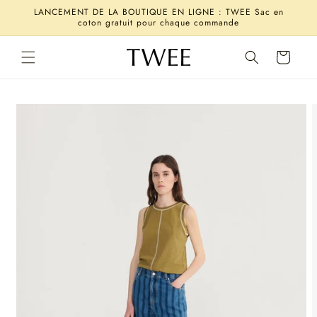
et
LANCEMENT DE LA BOUTIQUE EN LIGNE : TWEE Sac en
passer
coton gratuit pour chaque commande
au
contenu
Panier
Passer aux
informations
produits