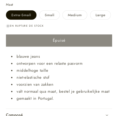
Maat
Variante
Variante
Variante
Varian
Extra Small
Small
Medium
Large
épuisée
épuisée
épuisée
épuis
ou
ou
ou
ou
indisponible
indisponible
indisponible
indis
EN RUPTURE DE STOCK
Épuisé
blauwe jeans
ontworpen voor een relaxte pasvorm
middelhoge taille
niet-elastische stof
voorzien van zakken
valt normaal qua maat, bestel je gebruikelijke maat
gemaakt in Portugal.
Composé