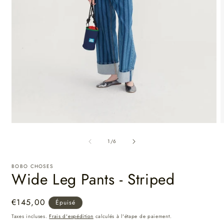
de
1
/
6
BOBO CHOSES
Wide Leg Pants - Striped
Prix
€145,00
Épuisé
habituel
Taxes incluses.
Frais d'expédition
calculés à l'étape de paiement.